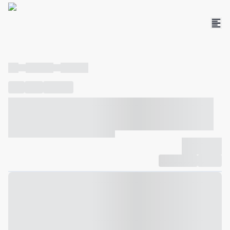
----
----- -----
----- -----
----
-----
---- ------
----- ----- -- ------ ---- ---- -- ----- ----- -----
--- ------
----- ----- -- ------ ----- ----- -- ------
-------------
Compartilhar
Favorito