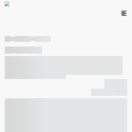
----
----- -----
----- -----
----
-----
---- ------
----- ----- -- ------ ---- ---- -- ----- ----- -----
--- ------
----- ----- -- ------ ----- ----- -- ------
-------------
Compartilhar
Favorito