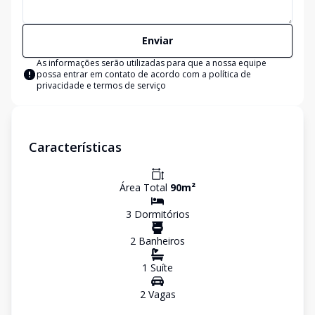
Enviar
As informações serão utilizadas para que a nossa equipe
possa entrar em contato de acordo com a
política de
privacidade e termos de serviço
Características
Área Total
90
m²
3
Dormitório
s
2
Banheiro
s
1
Suíte
2
Vaga
s