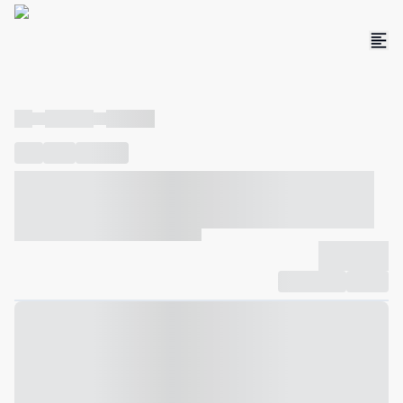
----
----- -----
----- -----
----
-----
---- ------
----- ----- -- ------ ---- ---- -- ----- ----- -----
--- ------
----- ----- -- ------ ----- ----- -- ------
-------------
Compartilhar
Favorito