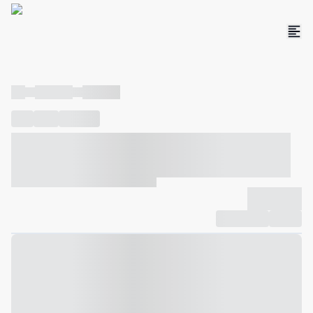
----
----- -----
----- -----
----
-----
---- ------
----- ----- -- ------ ---- ---- -- ----- ----- -----
--- ------
----- ----- -- ------ ----- ----- -- ------
-------------
Compartilhar
Favorito