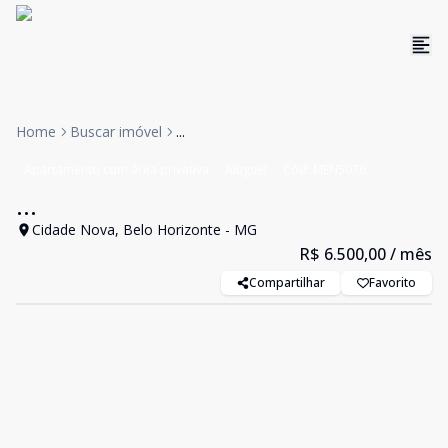
Home
Buscar imóvel
...
Apartamento com área privativa
Aluguel
Cód:
MEN5076
...
Cidade Nova, Belo Horizonte - MG
R$ 6.500,00
/ mês
Compartilhar
Favorito