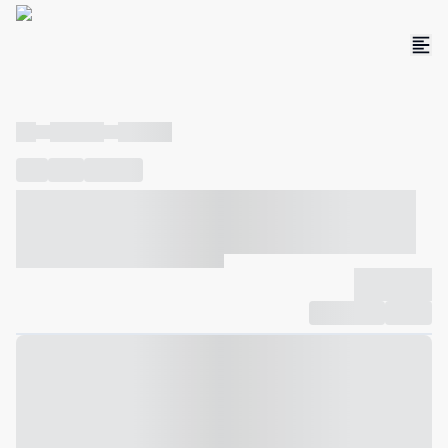
----
----- -----
----- -----
----
-----
---- ------
----- ----- -- ------ ---- ---- -- ----- ----- -----
--- ------
----- ----- -- ------ ----- ----- -- ------
-------------
Compartilhar
Favorito