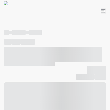
----
----- -----
----- -----
----
-----
---- ------
----- ----- -- ------ ---- ---- -- ----- ----- -----
--- ------
----- ----- -- ------ ----- ----- -- ------
-------------
Compartilhar
Favorito