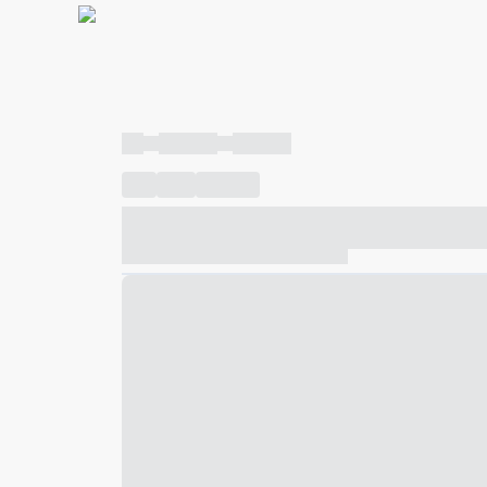
----
----- -----
----- -----
----
-----
---- ------
----- ----- -- ------ ---- ---- -- ---
----- ----- -- ------ ----- ----- -- ------