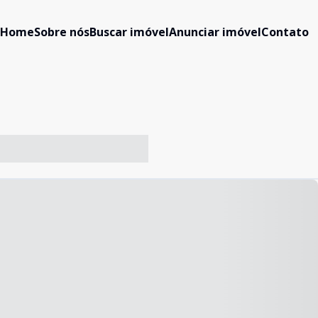
Home
Sobre nós
Buscar imóvel
Anunciar imóvel
Contato
-- ----- ----- --- ------