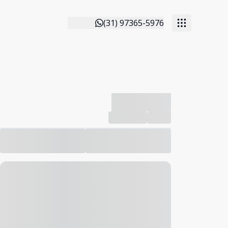
(31) 97365-5976
-------------
Compartilhar
Favorito