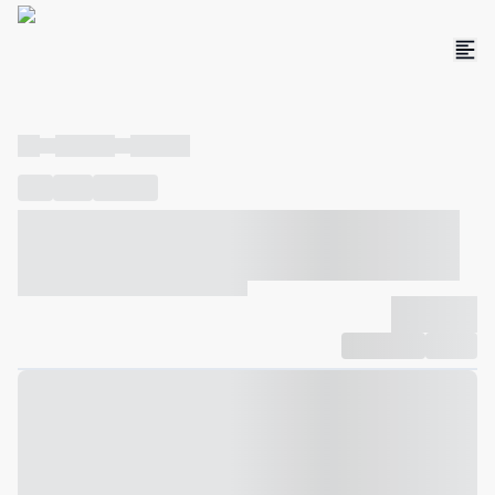
----
----- -----
----- -----
----
-----
---- ------
----- ----- -- ------ ---- ---- -- ----- ----- -----
--- ------
----- ----- -- ------ ----- ----- -- ------
-------------
Compartilhar
Favorito