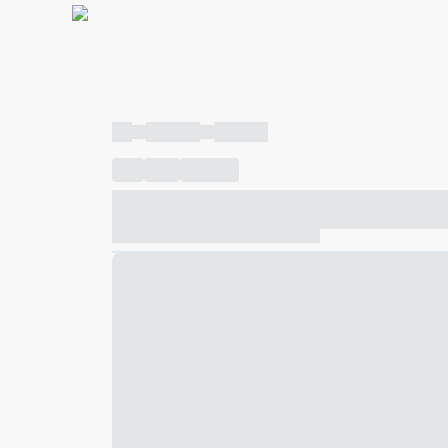
----
----- -----
----- -----
----
-----
---- ------
----- ----- -- ------ ---- ---- -- ---
----- ----- -- ------ ----- ----- -- ------