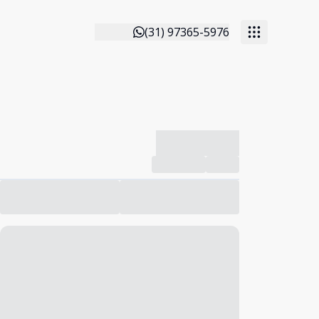
(31) 97365-5976
-------------
Compartilhar
Favorito