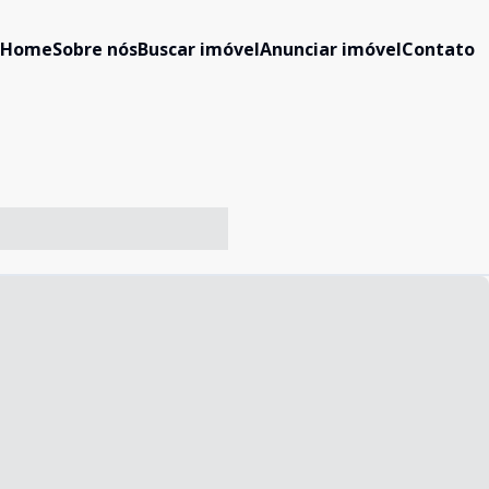
Home
Sobre nós
Buscar imóvel
Anunciar imóvel
Contato
-- ----- ----- --- ------