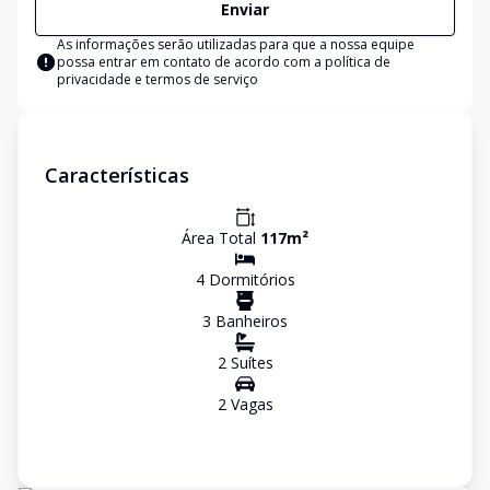
Enviar
As informações serão utilizadas para que a nossa equipe
possa entrar em contato de acordo com a
política de
privacidade e termos de serviço
Características
Área Total
117
m²
4
Dormitório
s
3
Banheiro
s
2
Suíte
s
2
Vaga
s