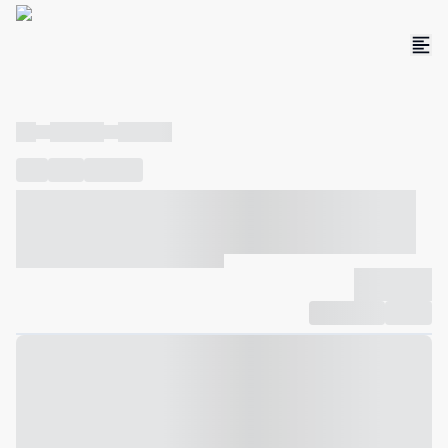
----
----- -----
----- -----
----
-----
---- ------
----- ----- -- ------ ---- ---- -- ----- ----- -----
--- ------
----- ----- -- ------ ----- ----- -- ------
-------------
Compartilhar
Favorito