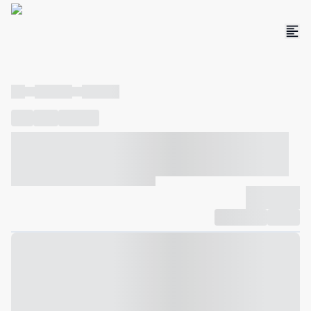
----
----- -----
----- -----
----
-----
---- ------
----- ----- -- ------ ---- ---- -- ----- ----- -----
--- ------
----- ----- -- ------ ----- ----- -- ------
-------------
Compartilhar
Favorito