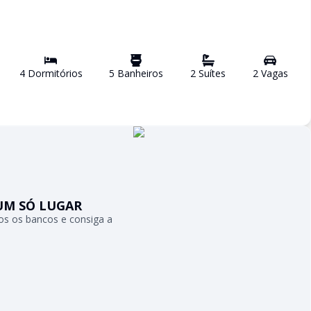
4
Dormitório
s
5
Banheiro
s
2
Suíte
s
2
Vaga
s
UM SÓ LUGAR
s os bancos e consiga a