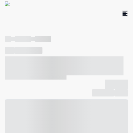
----
----- -----
----- -----
----
-----
---- ------
----- ----- -- ------ ---- ---- -- ----- ----- -----
--- ------
----- ----- -- ------ ----- ----- -- ------
-------------
Compartilhar
Favorito