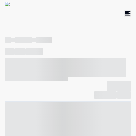
----
----- -----
----- -----
----
-----
---- ------
----- ----- -- ------ ---- ---- -- ----- ----- -----
--- ------
----- ----- -- ------ ----- ----- -- ------
-------------
Compartilhar
Favorito