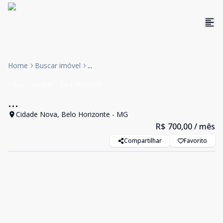
Home
Buscar imóvel
...
Sala
Aluguel
Cód:
MEN6207
...
Cidade Nova, Belo Horizonte - MG
R$ 700,00
/ mês
Compartilhar
Favorito