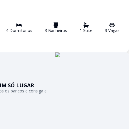
4
Dormitório
s
3
Banheiro
s
1
Suíte
3
Vaga
s
UM SÓ LUGAR
s os bancos e consiga a